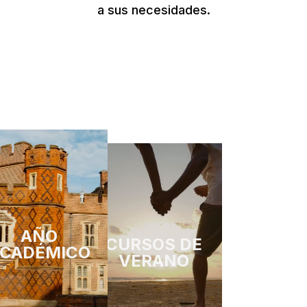
a sus necesidades.
AÑO
CURSOS DE
CADÉMICO
VERANO